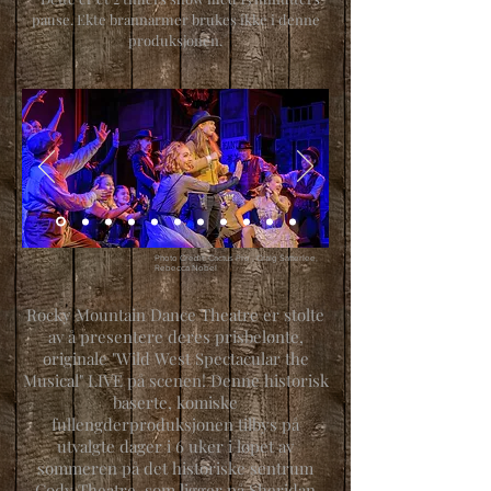
pause. Ekte brannarmer brukes ikke i denne
produksjonen.
Photo Credit: Cactus Pro , Craig Satterlee,
Rebecca Nobel
Rocky Mountain Dance Theatre er stolte
av å presentere deres prisbelønte,
originale "Wild West Spectacular the
Musical" LIVE på scenen! Denne historisk
baserte, komiske
fullengderproduksjonen tilbys på
utvalgte dager i 6 uker i løpet av
sommeren på det historiske sentrum
Cody Theatre, som ligger på Sheridan