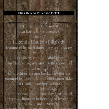
Click Here to Purchase Tickets
Du har hørt navnet,
du har lest historiene,
nå se
Legend of Buffalo Bill Cody
komme til liv med dans, sang, musikk og
humor.
Det ville vesten har alltid vært
uforutsigbar og uventet. Dette showet er
intet unntak.
Enten du er en ung buckaroo eller en
gammel tidtaker, en lokal eller noen "ikke
fra rundt disse her delene";
du vil bli underholdt av:
action, romantikk, humor, farer, slagsmål,
tå tappn ', hoots & hollers, og selvfølgelig
DANCING and SINGING!
* Dette er et 2 timers show med 15 minutters