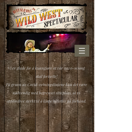
Vi er glade for å kunngjøre at vår 2020-sesong
skal fortsette!
På grunn av Covid-retningslinjene kan det være
nødvendig med begrenset sitteplass, så vi
oppfordrer sterkt til å kjøpe billetter på forhånd.