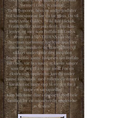
Avenue i Cody, Wyoming.
Ta litt popcorn, brus og andre godbiter
ved konsesjonene før du tar plass.
Du vil
møte Annie Oakley, "Wild Bill" Hickok,
Frank Butler, skarpskyttere, kan-kan-
jenter, og mer som Buffalo Bill Codys
drøm om å bli VERDENS største
showman noensinne har levd opp. Våre
dansere, musikere og skuespillere vil
sikkert underholde deg med den
fascinerende sanne historien om Buffalo
Bill Cody, vår bys navn; og kjente sanger
som får deg til å synge med. For en
ekstra unik opplevelse kan du under
pause samhandle med rollemedlemmer i
karakter og mage opp til scenen for å
kjøpe en sarsaparilla.
Kjøp billettene dine i dag og ta med hele
familien for en minneverdig opplevelse
av Vesten!